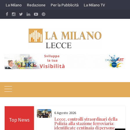
Skip
La Milano
Redazione
Per la Pubblicità
La Milano TV
to
content
6 Agosto 2026
ette quattro
Lecce, controlli straordinari della
Top News
 contro soggetti
Polizia alla stazione ferroviaria:
identificate centinaia di persone