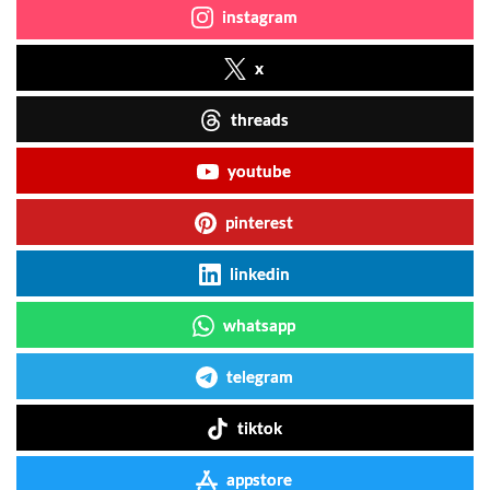
instagram
x
threads
youtube
pinterest
linkedin
whatsapp
telegram
tiktok
appstore