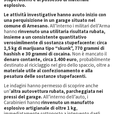
esplosivo.
Le attività investigative hanno avuto inizio con
una perquisizione in un garage situato nel
comune di Arnesano.
All’interno i militari dell’Arma
hanno
rinvenuto una utilitaria risultata rubata,
insieme a un consistente quantitativo
verosimilmente di sostanza stupefacente: circa
1,5 kg di marijuana tipo “skunk”, 770 grammi di
hashish e 30 grammi di cocaina.
Non è mancato il
denaro contante, circa 1.400 euro
, probabilmente
destinato al riciclaggio nel giro dello spaccio, oltre a
materiale utile al confezionamento e alla
pesatura delle sostanze stupefacenti.
Le indagini hanno permesso di scoprire anche
un’
altra autovettura rubata, parcheggiata nei
pressi del garage.
All’interno dell’auto, i
Carabinieri hanno
rinvenuto un manufatto
esplosivo artigianale di oltre 1 kg
,
immediatamente sottoposto a intervento dagli